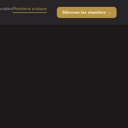
urables
Plomberie pratique
Sillonner les chantiers →