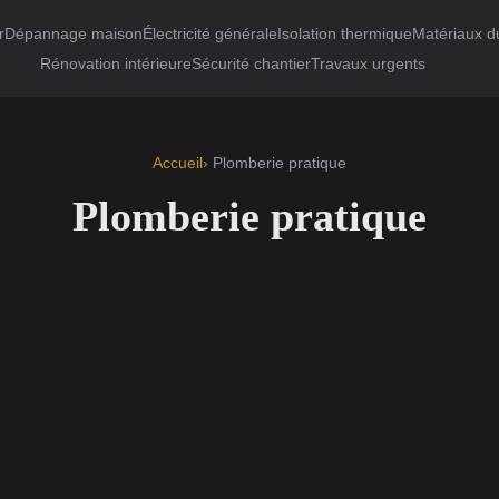
r
Dépannage maison
Électricité générale
Isolation thermique
Matériaux d
Rénovation intérieure
Sécurité chantier
Travaux urgents
Accueil
› Plomberie pratique
Plomberie pratique